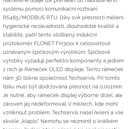
Naměřené údaje lze přenášet do nadřazeného
systému pomocí komunikační rozhraní
RS485/MODBUS RTU. Díky své přesnosti měření,
hygienické nezávadnosti, dlouhodobé kvalitě a
stabilitě, patří tento oblíbený indukční
průtokoměr FLONET FH30xx k celosvětově
uznávaným špičkovým výrobkům. Špičkové
výrobky vyžadují perfektní komponenty a jedním
z nich je Rámeček OLED displeje. Tento rámeček
nám 3D tiskne společnost Techservis. Při tomto
tisku musí být dodržována přesnost na 0,001mm.
Je nutné, aby rámeček displej výborně držel, ale
zároveň jej nedeformoval. V místech, kde mohl
vzniknout problém, Techservis našel řešení a vše
skvěle „klaplo". Nemohu se nezmínit o krátkém