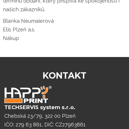
termínu dodání, který přispívá ke spokojenosti i
našich zákazníků.
Blanka Neumaierová

Elis Plzeň a.s.

Nákup
KONTAKT
TECHSERVIS system s.r.o.
Chebská 23/79, 322 00 Plzeň
IČO: 279 63 861, DIČ: CZ27963861